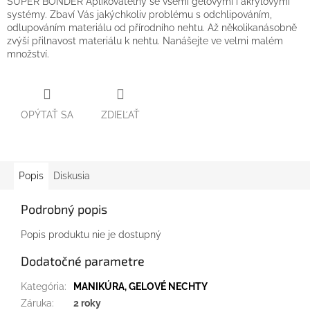
SUPER BONDER Aplikovatelný se všemi gelovými i akrylovými
systémy. Zbaví Vás jakýchkoliv problému s odchlipováním,
odlupováním materiálu od přírodního nehtu. Až několikanásobně
zvýší přilnavost materiálu k nehtu. Nanášejte ve velmi malém
množství.
OPÝTAŤ SA
ZDIEĽAŤ
Popis
Diskusia
Podrobný popis
Popis produktu nie je dostupný
Dodatočné parametre
Kategória
:
MANIKÚRA, GELOVÉ NECHTY
Záruka
:
2 roky