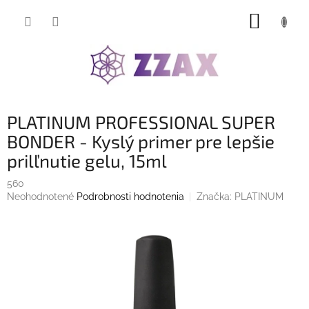
Prejsť
NÁKUP
na
obsah
KOŠÍK
PLATINUM PROFESSIONAL SUPER
BONDER - Kyslý primer pre lepšie
prilľnutie gelu, 15ml
560
Priemerné
Neohodnotené
Podrobnosti hodnotenia
Značka:
PLATINUM
hodnotenie
produktu
je
0,0
z
5
hviezdičiek.