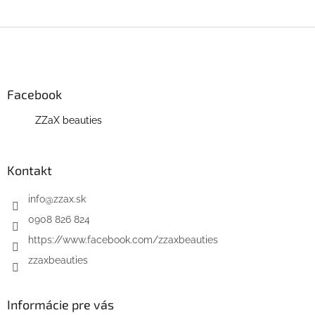
Z
á
p
ä
Facebook
t
i
ZZaX beauties
e
Kontakt
info
@
zzax.sk
0908 826 824
https://www.facebook.com/zzaxbeauties
zzaxbeauties
Informácie pre vás