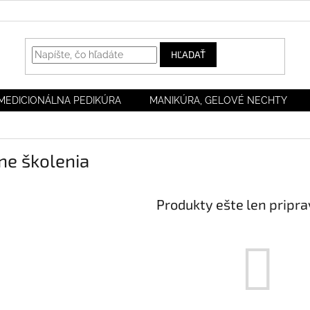
HĽADAŤ
MEDICIONÁLNA PEDIKÚRA
MANIKÚRA, GELOVÉ NECHTY
ne školenia
Produkty ešte len pripr