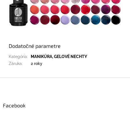
Dodatočné parametre
Kategória
:
MANIKÚRA, GELOVÉ NECHTY
Záruka
:
2 roky
Z
á
p
ä
Facebook
t
i
e