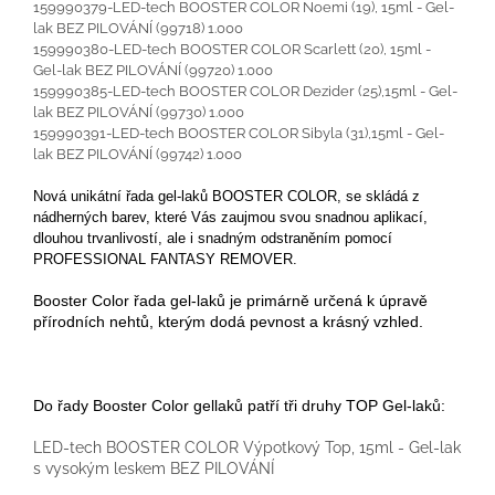
159990379-LED-tech BOOSTER COLOR Noemi (19), 15ml - Gel-
lak BEZ PILOVÁNÍ (99718) 1.000
159990380-LED-tech BOOSTER COLOR Scarlett (20), 15ml -
Gel-lak BEZ PILOVÁNÍ (99720) 1.000
159990385-LED-tech BOOSTER COLOR Dezider (25),15ml - Gel-
lak BEZ PILOVÁNÍ (99730) 1.000
159990391-LED-tech BOOSTER COLOR Sibyla (31),15ml - Gel-
lak BEZ PILOVÁNÍ (99742) 1.000
Nová unikátní řada gel-laků BOOSTER COLOR, se skládá z
nádherných barev, které Vás zaujmou svou snadnou aplikací,
dlouhou trvanlivostí, ale i snadným odstraněním pomocí
PROFESSIONAL FANTASY REMOVER.
Booster Color řada gel-laků je primárně určená k úpravě
přírodních nehtů, kterým dodá pevnost a krásný vzhled.
Do řady Booster Color gellaků patří tři druhy TOP Gel-laků:
LED-tech BOOSTER COLOR Výpotkový Top, 15ml - Gel-lak
s vysokým leskem BEZ PILOVÁNÍ