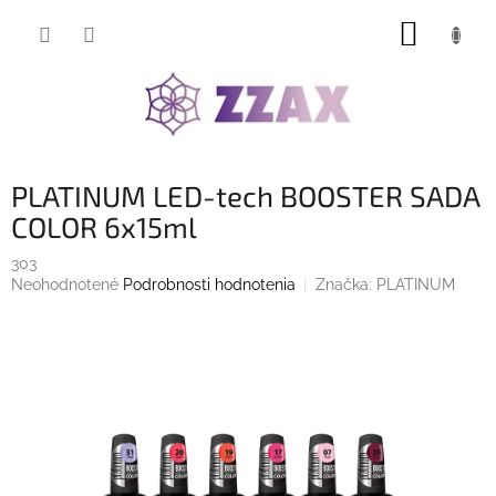
Prejsť
NÁKUP
na
obsah
KOŠÍK
PLATINUM LED-tech BOOSTER SADA
COLOR 6x15ml
303
Priemerné
Neohodnotené
Podrobnosti hodnotenia
Značka:
PLATINUM
hodnotenie
produktu
je
0,0
z
5
hviezdičiek.