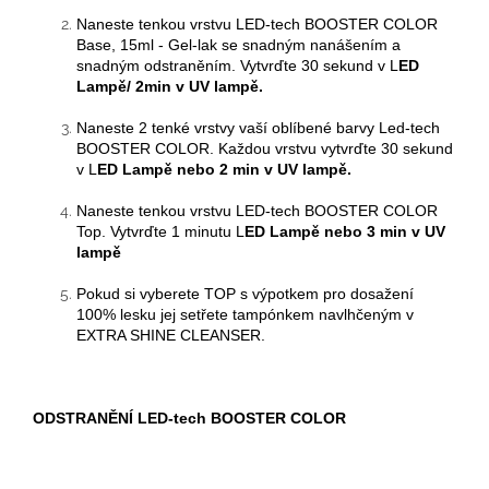
Naneste tenkou vrstvu
LED-tech BOOSTER COLOR
Base, 15ml - Gel-lak se snadným nanášením a
snadným odstraněním. Vytvrďte
3
0 sekund v
L
ED
Lampě/
2min v UV lampě.
Naneste 2 tenké vrstvy
vaší oblíbené barvy Led-tech
BOOSTER COLOR
. Každou vrstvu vytvrďte
30 sekund
v L
ED Lampě
nebo 2 min v UV lampě.
Naneste tenkou vrstvu LED-tech BOOSTER COLOR
Top.
Vytvrďte 1 minutu
L
ED Lampě
nebo 3 min v UV
lampě
Pokud si vyberete TOP s výpotkem pro dosažení
100% lesku jej setřete tampónkem navlhčeným v
EXTRA SHINE CLEANSER.
ODSTRANĚNÍ
LED-tech BOOSTER COLOR