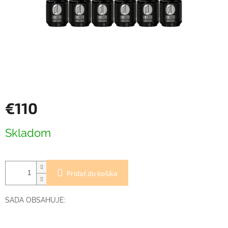
€110
Jednotková
Skladom
cena:
Pridať do košíka
SADA OBSAHUJE: