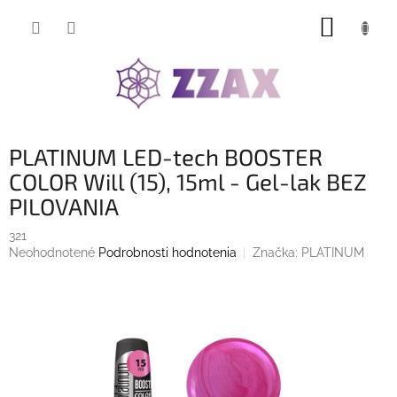
Prejsť
NÁKUP
na
obsah
KOŠÍK
PLATINUM LED-tech BOOSTER
COLOR Will (15), 15ml - Gel-lak BEZ
PILOVANIA
321
Priemerné
Neohodnotené
Podrobnosti hodnotenia
Značka:
PLATINUM
hodnotenie
produktu
je
0,0
z
5
hviezdičiek.