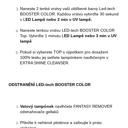
Naneste 2 tenké vrstvy
vaší oblíbené barvy Led-tech
BOOSTER COLOR
. Každou vrstvu vytvrďte
30 sekund
v L
ED Lampě
nebo 2 min v UV lampě.
Naneste tenkou vrstvu LED-tech BOOSTER COLOR
Top.
Vytvrďte 1 minutu
L
ED Lampě
nebo 3 min v UV
lampě
Pokud si vyberete TOP s výpotkem pro dosažení
100% lesku jej setřete tampónkem navlhčeným v
EXTRA SHINE CLEANSER.
ODSTRANĚNÍ
LED-tech BOOSTER COLOR
Vatový tampónek
navlhčete FANTASY REMOVER
odstraňovače
gellaků
Přiložte k nehtové ploténce a zafixujte k prstu
alobalem.