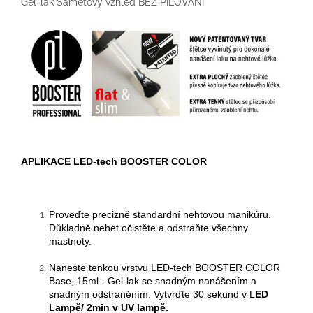
Gel-lak Sametový vzhled BEZ PILOVÁNÍ
APLIKACE LED-tech BOOSTER COLOR
Proveďte precizně standardní nehtovou manikúru.
Důkladně nehet očistěte a odstraňte všechny
mastnoty.
Naneste tenkou vrstvu
LED-tech BOOSTER COLOR
Base, 15ml - Gel-lak se snadným nanášením a
snadným odstraněním. Vytvrďte
3
0 sekund v
L
ED
Lampě/
2min v UV lampě.