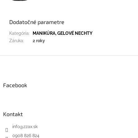
Dodatočné parametre
Kategória
:
MANIKÚRA, GELOVÉ NECHTY
Záruka
:
2 roky
Z
á
p
ä
Facebook
t
i
e
Kontakt
info
@
zzax.sk
0908 826 824