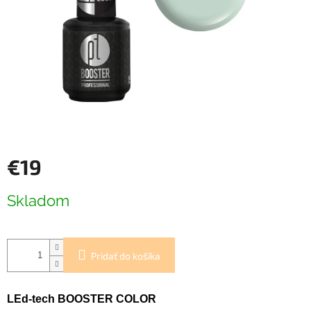
€19
Jednotková
Skladom
cena:
Pridať do košíka
LEd-tech BOOSTER COLOR