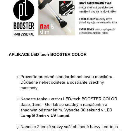
APLIKACE LED-tech BOOSTER COLOR
Proveďte precizně standardní nehtovou manikúru.
Důkladně nehet očistěte a odstraňte všechny
mastnoty.
Naneste tenkou vrstvu
LED-tech BOOSTER COLOR
Base, 15ml - Gel-lak se snadným nanášením a
snadným odstraněním. Vytvrďte
3
0 sekund v
L
ED
Lampě/
2min v UV lampě.
Naneste 2 tenké vrstvy
vaší oblíbené barvy Led-tech