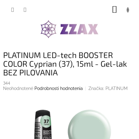
Prejsť
NÁKUP
na
obsah
KOŠÍK
PLATINUM LED-tech BOOSTER
COLOR Cyprian (37), 15ml - Gel-lak
BEZ PILOVANIA
344
Priemerné
Neohodnotené
Podrobnosti hodnotenia
Značka:
PLATINUM
hodnotenie
produktu
je
0,0
z
5
hviezdičiek.