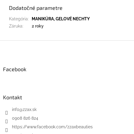
Dodatočné parametre
Kategória
:
MANIKÚRA, GELOVÉ NECHTY
Záruka
:
2 roky
Z
á
p
ä
Facebook
t
i
e
Kontakt
info
@
zzax.sk
0908 826 824
https://www.facebook.com/zzaxbeauties