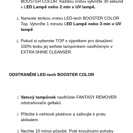
BOOSTER COLOR
. Každou vrstvu vytvrďte
30 sekund
v L
ED Lampě
nebo 2 min v UV lampě.
Naneste tenkou vrstvu LED-tech BOOSTER COLOR
Top.
Vytvrďte 1 minutu
L
ED Lampě
nebo 3 min v UV
lampě
Pokud si vyberete TOP s výpotkem pro dosažení
100% lesku jej setřete tampónkem navlhčeným v
EXTRA SHINE CLEANSER.
ODSTRANĚNÍ
LED-tech BOOSTER COLOR
Vatový tampónek
navlhčete FANTASY REMOVER
odstraňovače
gellaků
Přiložte k nehtové ploténce a zafixujte k prstu
alobalem.
Nechte 10 minut působit. Poté krouživými pohyby