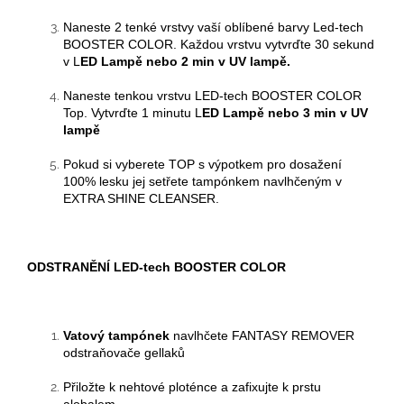
Naneste 2 tenké vrstvy
vaší oblíbené barvy Led-tech
BOOSTER COLOR
. Každou vrstvu vytvrďte
30 sekund
v L
ED Lampě
nebo 2 min v UV lampě.
Naneste tenkou vrstvu LED-tech BOOSTER COLOR
Top.
Vytvrďte 1 minutu
L
ED Lampě
nebo 3 min v UV
lampě
Pokud si vyberete TOP s výpotkem pro dosažení
100% lesku jej setřete tampónkem navlhčeným v
EXTRA SHINE CLEANSER.
ODSTRANĚNÍ
LED-tech BOOSTER COLOR
Vatový tampónek
navlhčete FANTASY REMOVER
odstraňovače
gellaků
Přiložte k nehtové ploténce a zafixujte k prstu
alobalem.