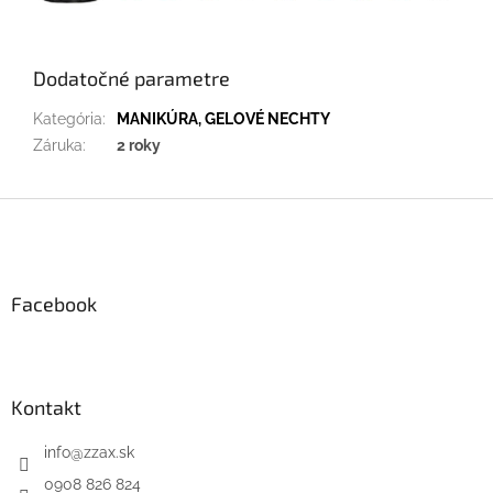
Dodatočné parametre
Kategória
:
MANIKÚRA, GELOVÉ NECHTY
Záruka
:
2 roky
Z
á
p
ä
Facebook
t
i
e
Kontakt
info
@
zzax.sk
0908 826 824