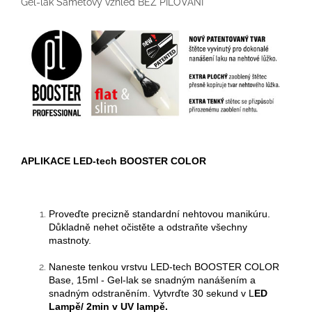
Gel-lak Sametový vzhled BEZ PILOVÁNÍ
APLIKACE LED-tech BOOSTER COLOR
Proveďte precizně standardní nehtovou manikúru.
Důkladně nehet očistěte a odstraňte všechny
mastnoty.
Naneste tenkou vrstvu
LED-tech BOOSTER COLOR
Base, 15ml - Gel-lak se snadným nanášením a
snadným odstraněním. Vytvrďte
3
0 sekund v
L
ED
Lampě/
2min v UV lampě.