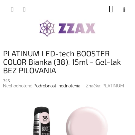
Prejsť
NÁKUP
na
obsah
KOŠÍK
PLATINUM LED-tech BOOSTER
COLOR Bianka (38), 15ml - Gel-lak
BEZ PILOVANIA
345
Priemerné
Neohodnotené
Podrobnosti hodnotenia
Značka:
PLATINUM
hodnotenie
produktu
je
0,0
z
5
hviezdičiek.