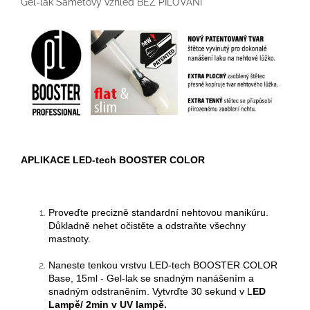
Gel-lak Sametový vzhled BEZ PILOVÁNÍ
APLIKACE LED-tech BOOSTER COLOR
Proveďte precizně standardní nehtovou manikúru.
Důkladně nehet očistěte a odstraňte všechny
mastnoty.
Naneste tenkou vrstvu
LED-tech BOOSTER COLOR
Base, 15ml - Gel-lak se snadným nanášením a
snadným odstraněním. Vytvrďte
3
0 sekund v
L
ED
Lampě/
2min v UV lampě.