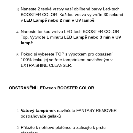
Naneste 2 tenké vrstvy
vaší oblíbené barvy Led-tech
BOOSTER COLOR
. Každou vrstvu vytvrďte
30 sekund
v L
ED Lampě
nebo 2 min v UV lampě.
Naneste tenkou vrstvu LED-tech BOOSTER COLOR
Top.
Vytvrďte 1 minutu
L
ED Lampě
nebo 3 min v UV
lampě
Pokud si vyberete TOP s výpotkem pro dosažení
100% lesku jej setřete tampónkem navlhčeným v
EXTRA SHINE CLEANSER.
ODSTRANĚNÍ
LED-tech BOOSTER COLOR
Vatový tampónek
navlhčete FANTASY REMOVER
odstraňovače
gellaků
Přiložte k nehtové ploténce a zafixujte k prstu
alobalem.