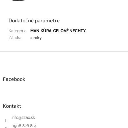
Dodatočné parametre
Kategória
:
MANIKÚRA, GELOVÉ NECHTY
Záruka
:
2 roky
Z
á
p
ä
Facebook
t
i
e
Kontakt
info
@
zzax.sk
0908 826 824