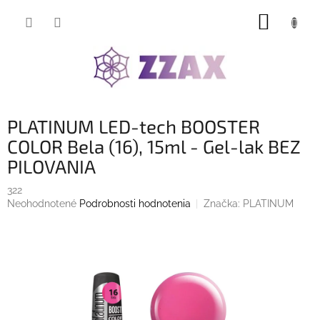
Prejsť
NÁKUP
na
obsah
KOŠÍK
PLATINUM LED-tech BOOSTER
COLOR Bela (16), 15ml - Gel-lak BEZ
PILOVANIA
322
Priemerné
Neohodnotené
Podrobnosti hodnotenia
Značka:
PLATINUM
hodnotenie
produktu
je
0,0
z
5
hviezdičiek.