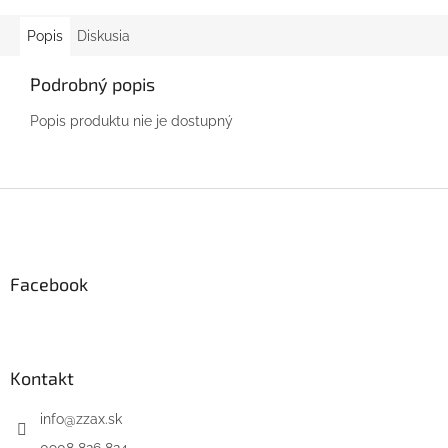
Popis
Diskusia
Podrobný popis
Popis produktu nie je dostupný
Z
á
p
ä
Facebook
t
i
e
Kontakt
info
@
zzax.sk
0908 826 824