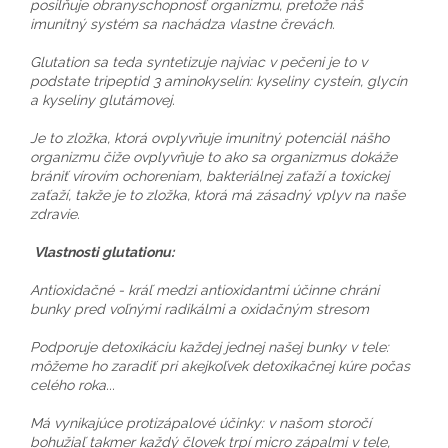
posilňuje obranyschopnosť organizmu, pretože náš
imunitný systém sa nachádza vlastne črevách.
Glutation sa teda syntetizuje najviac v pečeni je to v
podstate tripeptid 3 aminokyselín: kyseliny cysteín, glycín
a kyseliny glutámovej.
Je to zložka, ktorá ovplyvňuje imunitný potenciál nášho
organizmu čiže ovplyvňuje to ako sa organizmus dokáže
brániť vírovím ochoreniam, bakteriálnej zaťaží a toxickej
zaťaží, takže je to zložka, ktorá má zásadný vplyv na naše
zdravie.
Vlastnosti glutationu:
Antioxidačné - kráľ medzi antioxidantmi účinne chráni
bunky pred voľnými radikálmi a oxidačným stresom
Podporuje detoxikáciu každej jednej našej bunky v tele:
môžeme ho zaradiť pri akejkoľvek detoxikačnej kúre počas
celého roka...
Má vynikajúce protizápalové účinky: v našom storočí
bohužiaľ takmer každý človek trpí micro zápalmi v tele,