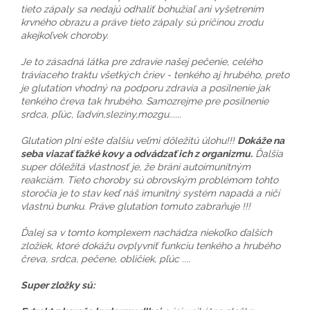
tieto zápaly sa nedajú odhaliť bohužiaľ ani vyšetrením
krvného obrazu a práve tieto zápaly sú príčinou zrodu
akejkoľvek choroby.
Je to zásadná látka pre zdravie našej pečenie, celého
tráviaceho traktu všetkých čriev - tenkého aj hrubého, preto
je glutation vhodný na podporu zdravia a posilnenie jak
tenkého čreva tak hrubého. Samozrejme pre posilnenie
srdca, pľúc, ľadvín,sleziny,mozgu......
Glutation plní ešte ďalšiu veľmi dôležitú úlohu!!!
Dokáže na
seba viazať ťažké kovy a odvádzať ich z organizmu.
Ďalšia
super dôležitá vlastnosť je, že bráni autoimunitným
reakciám. Tieto choroby sú obrovským problémom tohto
storočia je to stav keď náš imunitný systém napadá a ničí
vlastnú bunku. Práve glutation tomuto zabraňuje !!!
Ďalej sa v tomto komplexem nachádza niekoľko ďalších
zložiek, ktoré dokážu ovplyvniť funkciu tenkého a hrubého
čreva, srdca, pečene, obličiek, pľúc ....
Super zložky sú: