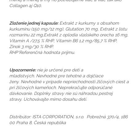
Collagen aj Q10.
Zloženie jednej kapsule:
Extrakt z kurkumy s obsahom
kurkumínu (150 mg/12 mg), Glutation 70 mg, Extrakt z listu
rozmarínu 22 mg,Extrakt z oplodia vlašského orecha 16 mg,
Vitamín A /27,5 % RHP, Vitamín B6 1,2 mg/85,7 % RHP,
Zinok 3 mg/30 % RHP.
RHP*Referenčná hodnota príjmu.
Upozornenie:
nie je určené pre deti a
mladistvých. Nevhodné pre tehotné a dojčiace
ženy. Nevhodné v prípade nepriechodnosti žlčových ciest a
pri žlčových kameňoch. Neprekračujte odporúčané
dávkovanie. Doplnky stravy nie sú náhradou pestrej
stravy. Uchovávajte mimo dosahu detí.
Distribútor: ISTA CORPORATION, s.r.o. Pobrežná 370/4, 186
00 Praha 8, Česká republika