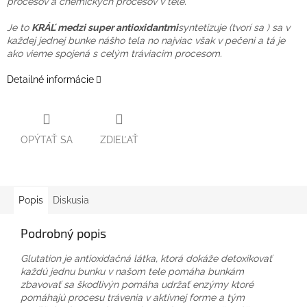
procesov a chemických procesov v tele.
Je to
KRÁĽ medzi super antioxidantmi
syntetizuje (tvorí sa ) sa v
každej jednej bunke nášho tela no najviac však v pečeni a tá je
ako vieme spojená s celým tráviacim procesom.
Detailné informácie
OPÝTAŤ SA
ZDIEĽAŤ
Popis
Diskusia
Podrobný popis
Glutation je antioxidačná látka, ktorá dokáže detoxikovať
každú jednu bunku v našom tele pomáha bunkám
zbavovať sa škodlivýn pomáha udržať enzýmy ktoré
pomáhajú procesu trávenia v aktívnej forme a tým