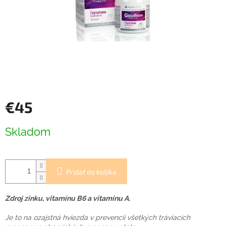
€45
Jednotková
Skladom
cena:
Pridať do košíka
Zdroj zinku, vitamínu B6 a vitamínu A.
Je to na ozajstná hviezda v prevencii všetkých tráviacich