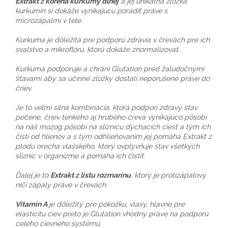
Extrakt z koreňa kurkumy dlhej
a jej unikátna zložka
kurkumín si dokáže vynikajúcu poradiť práve s
microzápalmi v tele.
Kurkuma je dôležitá pre podporu zdravia v črevách pre ich
svalstvo a mikroflóru, ktorú dokáže znormalizovať.
Kurkuma podporuje a chráni Glutation pred žalúdočnými
šťavami aby sa účinné zložky dostali neporušené práve do
čriev.
Je to veľmi silná kombinácia, ktorá podporí zdravý stav
pečene, čriev tenkého aj hrubého čreva vynikajúco pôsobí
na náš mozog pôsobí na sliznicu dýchacích ciest a tým ich
čistí od hlienov a s tým odhlieňovaním jej pomáha Extrakt z
plodu orecha vlašského, ktorý ovplyvňuje stav všetkých
slizníc v organizme a pomáha ich čistiť.
Ďalej je to
Extrakt z listu rozmarínu
, ktorý je protizápalový
ničí zápaly práve v črevách.
Vitamín A
je dôležitý pre pokožku, vlasy, hlavne pre
elasticitu ciev preto je Glutation vhodný práve na podporu
celého cievneho systému