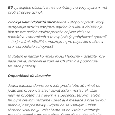
B6
vynikajúco pôsobí na náš centrálny nervový systém, má
proti stresový účinok
Zinok je veľmi dôležitá microživina
- stopový prvok, ktorý
ovplyvňuje aktivitu enzýmov najviac inzulínu a dôležitý je
hlavne pre našich mužov pretože najviac zinku sa
nachádza v spermiach a to ovplyvňuje pohyblivosť spermií
- čo je veľmi dôležité samozrejme pre psychiku mužov a
pre reprodukcie schopnosť
Glutation je naozaj komplex MULTI funkčný - dôležitý pre
naše črevá, ovplyvňuje zdravie ich slizníc a podporuje
tráviace procesy.
Odporúčané dávkovanie:
Jedna kapsula denne 20 minút pred alebo 40 minút po
jedle ako prevencia stačí užívať jeden mesiac ak však
riešime problémy s trávením, s pečeňou, tenkým alebo
hrubým črevom môžeme užívať aj 4 mesiace s prestávkou
alebo aj bez prestávky. Odporúča sa všetkým ľuďom
rôzneho veku po 30. roku života sa ho v tele syntetizuje
menej a menej a my ho potrebujeme viac a viac tak ako