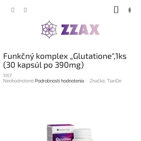
Prejsť
NÁKUP
na
obsah
KOŠÍK
Funkčný komplex „Glutatione",1ks
(30 kapsúl po 390mg)
1157
Priemerné
Neohodnotené
Podrobnosti hodnotenia
Značka:
TianDe
hodnotenie
produktu
je
0,0
z
5
hviezdičiek.