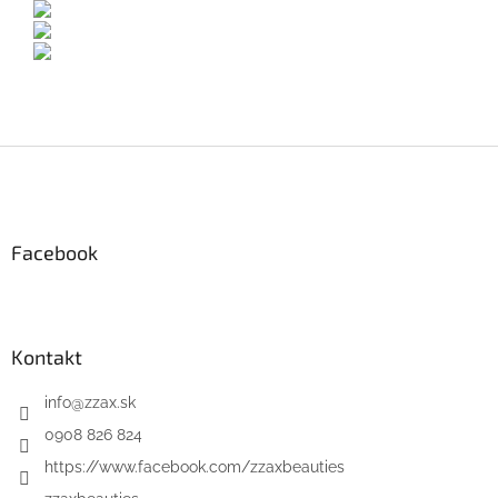
Z
á
p
ä
Facebook
t
i
e
Kontakt
info
@
zzax.sk
0908 826 824
https://www.facebook.com/zzaxbeauties