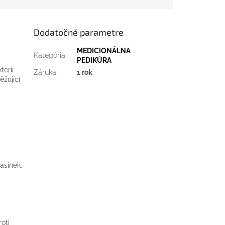
Dodatočné parametre
MEDICIONÁLNA
Kategória
:
PEDIKÚRA
terií
Záruka
:
1 rok
ěžující
asinek.
oti