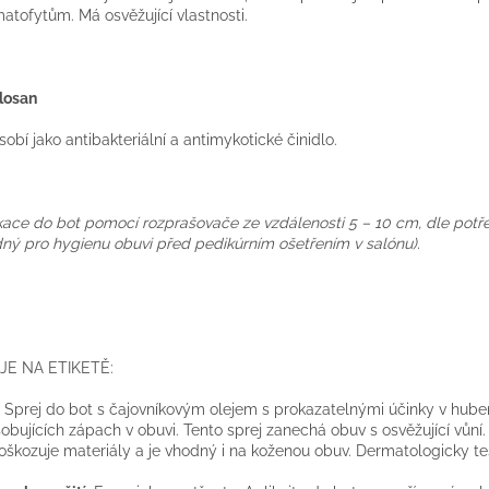
atofytům. Má osvěžující vlastnosti.
closan
sobí jako antibakteriální a antimykotické činidlo.
kace do bot pomocí rozprašovače ze vzdálenosti 5 – 10 cm, dle potře
ný pro hygienu obuvi před pedikúrním ošetřením v salónu).
JE NA ETIKETĚ:
Sprej do bot s čajovníkovým olejem s prokazatelnými účinky v huben
obujících zápach v obuvi. Tento sprej zanechá obuv s osvěžující vůní.
škozuje materiály a je vhodný i na koženou obuv. Dermatologicky te