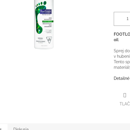
FOOTLOG
oil
Sprej do
v hubení
Tento sp
materiál
Detailné
TLAČ
s
Diskusia