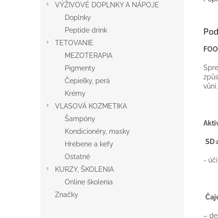
VÝŽIVOVÉ DOPLNKY A NÁPOJE
Doplnky
Pod
Peptide drink
TETOVANIE
FOO
MEZOTERAPIA
Spre
Pigmenty
způs
Čepieľky, perá
vůní
Krémy
VLASOVÁ KOZMETIKA
Šampóny
Akti
Kondicionéry, masky
SD 
Hrebene a kefy
Ostatné
- úč
KURZY, ŠKOLENIA
Online školenia
Značky
Čaj
– de