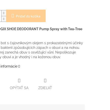
Pridať do košíka
IX SHOE DEODORANT Pump Spray with Tea-Tree
 bot s čajovníkovým olejem s prokazatelnými účinky
 bakterií způsobujících zápach v obuvi a na nohou.
rej zanechá obuv s osvěžující vůní. Nepoškozuje
y obuvi a je vhodný i na koženou obuv.
 informácie
OPÝTAŤ SA
ZDIEĽAŤ