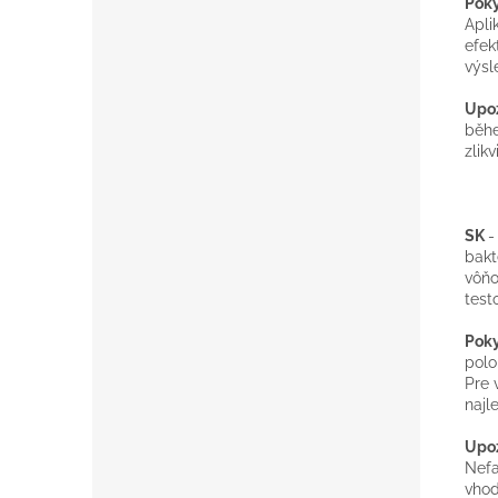
Poky
Apli
efek
výsl
Upo
běhe
zlik
SK
-
bakt
vôňo
test
Poky
polo
Pre 
najl
Upo
Nefa
vhod