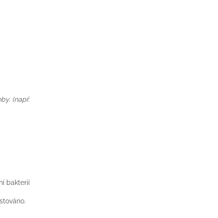
by. (např.
í bakterií
stováno.