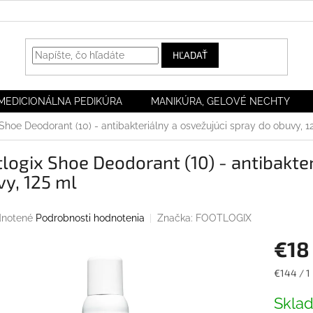
HĽADAŤ
MEDICIONÁLNA PEDIKÚRA
MANIKÚRA, GELOVÉ NECHTY
Shoe Deodorant (10) - antibakteriálny a osvežujúci spray do obuvy, 1
logix Shoe Deodorant (10) - antibakter
y, 125 ml
rné
notené
Podrobnosti hodnotenia
Značka:
FOOTLOGIX
enie
€18
tu
Jednotk
€144 / 1 
cena:
Skla
iek.