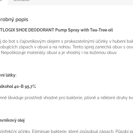
robný popis
TLOGIX SHOE DEODORANT Pump Spray with Tea-Tree oil
j do bot s čajovníkovým olejem s prokazatelnými účinky v hubení bak
obujících zápach v obuvi a na nohou. Tento sprej zanechá obuv s osv
. Nepoškozuje materiály obuvi a je vhodný i na koženou obuv.
vní látky:
alkohol 40-B 95,7%
inně likviduje prostředí vhodné pro bakterie, plísně a některé druhy kv
ovníkový olej
zinfekční účinky. Eliminuje bakterie, které způsobují zápach. Působí pr