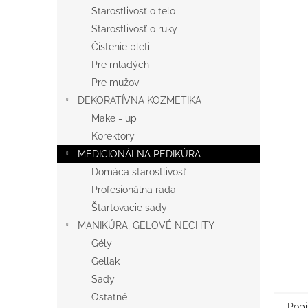
Starostlivosť o telo
Starostlivosť o ruky
Čistenie pleti
Pre mladých
Pre mužov
DEKORATÍVNA KOZMETIKA
Make - up
Korektory
MEDICIONÁLNA PEDIKÚRA
Domáca starostlivosť
Profesionálna rada
Štartovacie sady
MANIKÚRA, GELOVÉ NECHTY
Gély
Gellak
Sady
Ostatné
Popi