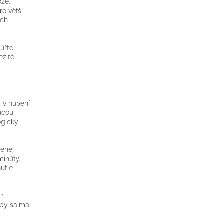
oze.
ro větší
ích
kuřte
ežitě
 v hubení
júcou
ogicky
menej
minúty.
utie
r.
 by sa mal