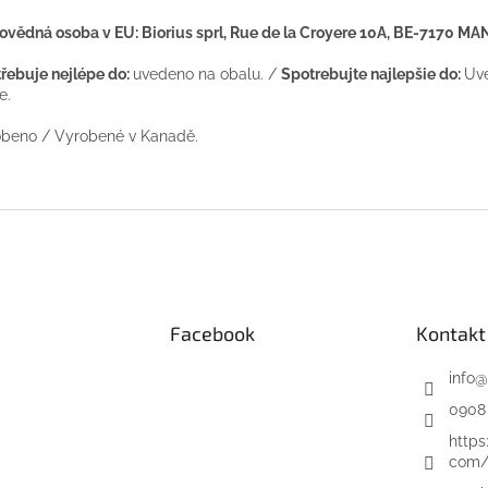
vědná osoba v EU: Biorius sprl, Rue de la Croyere 10A, BE-7170 M
řebuje nejlépe do:
uvedeno na obalu. /
Spotrebujte najlepšie do:
Uv
e.
beno / Vyrobené v Kanadě.
Facebook
Kontakt
info
@
0908
https
com/