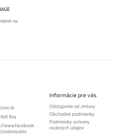
ANAGE
edené na
Informácie pre vás
Odstúpenie od zmluvy
zzax.sk
Obchodné podmienky
 826 824
Podmienky ochrany
://www.facebook.
osobných údajov
zzaxbeauties