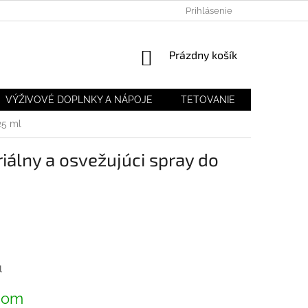
Prihlásenie
NÁKUPNÝ
Prázdny košík
KOŠÍK
VÝŽIVOVÉ DOPLNKY A NÁPOJE
TETOVANIE
VLASOVÁ
25 ml
iálny a osvežujúci spray do
ová
l
dom