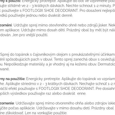
ny k použití:
Energicky protřepte. Aplikujte do bot ve vzpřímené pol
kujte střídmě ve 2 - 3 krátkých dávkách. Nechte schnout 1-2 minuty. P
t používejte s FOOTLOGIX SHOE DEODORANT. Pro dosažení nejlepš
edků používejte jednou nebo dvakrát denně.
zornění
: Udržujte sprej mimo otevřeného ohně nebo zdrojů jisker. Ne
m aplikace. Udržujte mimo dosah dětí. Prázdný obal by měl být nál
vidován. Jen pro vnější použití.
 Sprej do topánok s čajovníkovým olejom s preukázateľnými účinkami
érií spôsobujúcich pach v obuvi. Tento sprej zanechá obuv s osviežu
u. Nepoškodzuje materiály a je vhodný aj na koženú obuv. Dermatol
ované.
ny na použitie:
Energicky pretrepte. Aplikujte do topánok vo vzpria
he. Aplikujte striedmo v 2 - 3 krátkych dávkach. Nechajte schnúť 1-2 
väčší efekt používajte s FOOTLOGIX SHOE DEODORANT. Pre dosiahn
epších výsledkov používajte raz alebo dvakrát enne.
zornenie
: Udržiavajte sprej mimo otvoreného ohňa alebo zdrojov iskie
jčite počas aplikácie. Udržiavajte v mimo dosahu detí. Prázdny obal
ne zlikvidovať. Len na vonkajšie použitie.