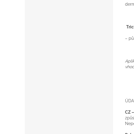
derm
Tri
– pů
Apli
vhod
ÚDA
CZ –
způs
Nepo