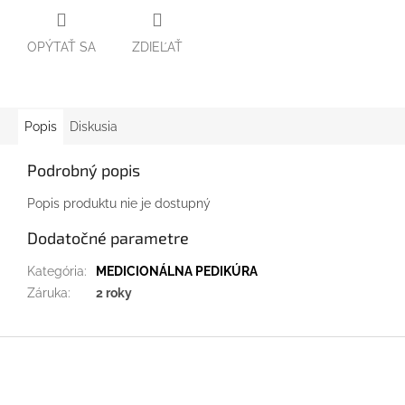
OPÝTAŤ SA
ZDIEĽAŤ
Popis
Diskusia
Podrobný popis
Popis produktu nie je dostupný
Dodatočné parametre
Kategória
:
MEDICIONÁLNA PEDIKÚRA
Záruka
:
2 roky
Z
á
p
ä