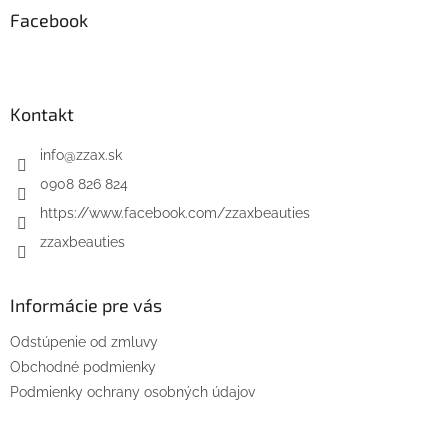
Facebook
t
i
e
Kontakt
info
@
zzax.sk
0908 826 824
https://www.facebook.com/zzaxbeauties
zzaxbeauties
Informácie pre vás
Odstúpenie od zmluvy
Obchodné podmienky
Podmienky ochrany osobných údajov