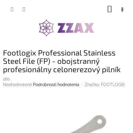
Prejsť
NÁKUP
na
obsah
KOŠÍK
Footlogix Professional Stainless
Steel File (FP) - obojstranný
profesionálny celonerezový pilník
260
Priemerné
Neohodnotené
Podrobnosti hodnotenia
Značka:
FOOTLOGIX
hodnotenie
produktu
je
0,0
z
5
hviezdičiek.