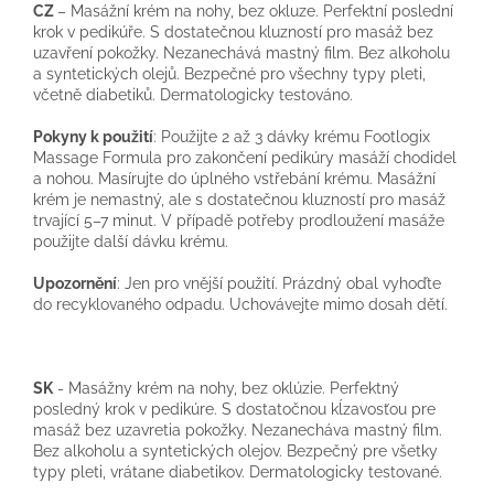
CZ
– Masážní krém na nohy, bez okluze. Perfektní poslední
krok v pedikúře. S dostatečnou kluzností pro masáž bez
uzavření pokožky. Nezanechává mastný film. Bez alkoholu
a syntetických olejů. Bezpečné pro všechny typy pleti,
včetně diabetiků. Dermatologicky testováno.
Pokyny k použití
: Použijte 2 až 3 dávky krému Footlogix
Massage Formula pro zakončení pedikúry masáží chodidel
a nohou. Masírujte do úplného vstřebání krému. Masážní
krém je nemastný, ale s dostatečnou kluzností pro masáž
trvající 5–7 minut. V případě potřeby prodloužení masáže
použijte další dávku krému.
Upozornění
: Jen pro vnější použití. Prázdný obal vyhoďte
do recyklovaného odpadu. Uchovávejte mimo dosah dětí.
SK
- Masážny krém na nohy, bez oklúzie. Perfektný
posledný krok v pedikúre. S dostatočnou kĺzavosťou pre
masáž bez uzavretia pokožky. Nezanecháva mastný film.
Bez alkoholu a syntetických olejov. Bezpečný pre všetky
typy pleti, vrátane diabetikov. Dermatologicky testované.