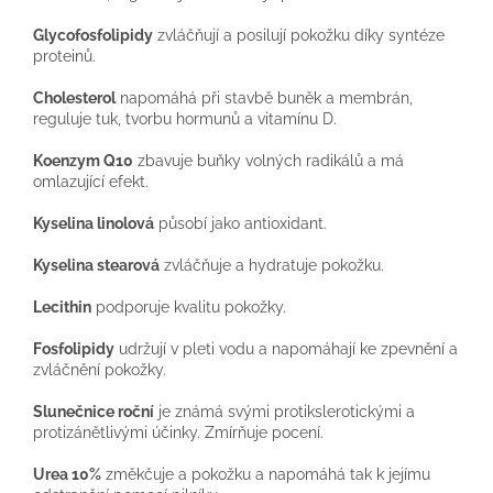
Glycofosfolipidy
zvláčňují a posilují pokožku díky syntéze
proteinů.
Cholesterol
napomáhá při stavbě buněk a membrán,
reguluje tuk, tvorbu hormunů a vitamínu D.
Koenzym Q10
zbavuje buňky volných radikálů a má
omlazující efekt.
Kyselina linolová
působí jako antioxidant.
Kyselina stearová
zvláčňuje a hydratuje pokožku.
Lecithin
podporuje kvalitu pokožky.
Fosfolipidy
udržují v pleti vodu a napomáhají ke zpevnění a
zvláčnění pokožky.
Slunečnice roční
je známá svými protikslerotickými a
protizánětlivými účinky. Zmírňuje pocení.
Urea 10%
změkčuje a pokožku a napomáhá tak k jejímu