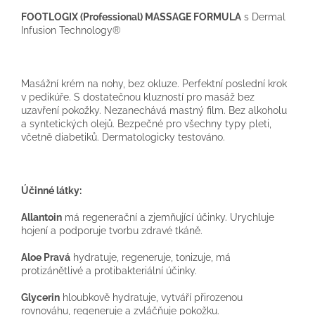
FOOTLOGIX (Professional) MASSAGE FORMULA
s Dermal
Infusion Technology®
Masážní krém na nohy, bez okluze. Perfektní poslední krok
v pedikúře. S dostatečnou kluzností pro masáž bez
uzavření pokožky. Nezanechává mastný film. Bez alkoholu
a syntetických olejů. Bezpečné pro všechny typy pleti,
včetně diabetiků. Dermatologicky testováno.
Účinné látky:
Allantoin
má regenerační a zjemňující účinky. Urychluje
hojení a podporuje tvorbu zdravé tkáně.
Aloe Pravá
hydratuje, regeneruje, tonizuje, má
protizánětlivé a protibakteriální účinky.
Glycerin
hloubkově hydratuje, vytváří přirozenou
rovnováhu, regeneruje a zvláčňuje pokožku.