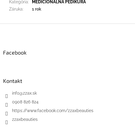
Kategória
:
MEDICIONÁLNA PEDIKÚRA
Záruka
:
1 rok
Z
á
p
ä
Facebook
t
i
e
Kontakt
info
@
zzax.sk
0908 826 824
https://www.facebook.com/zzaxbeauties
zzaxbeauties