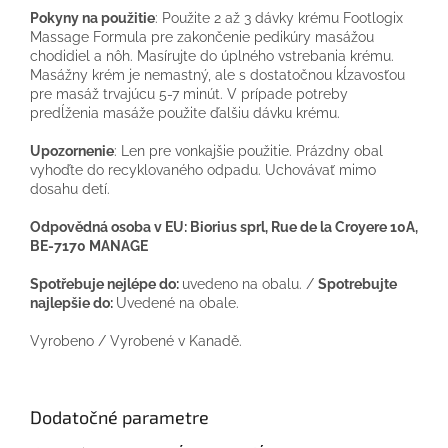
Pokyny na použitie
: Použite 2 až 3 dávky krému Footlogix
Massage Formula pre zakončenie pedikúry masážou
chodidiel a nôh. Masírujte do úplného vstrebania krému.
Masážny krém je nemastný, ale s dostatočnou kĺzavosťou
pre masáž trvajúcu 5-7 minút. V prípade potreby
predĺženia masáže použite ďalšiu dávku krému.
Upozornenie
: Len pre vonkajšie použitie. Prázdny obal
vyhoďte do recyklovaného odpadu. Uchovávať mimo
dosahu detí.
Odpovědná osoba v EU: Biorius sprl, Rue de la Croyere 10A,
BE-7170 MANAGE
Spotřebuje nejlépe do:
uvedeno na obalu. /
Spotrebujte
najlepšie do:
Uvedené na obale.
Vyrobeno / Vyrobené v Kanadě.
Dodatočné parametre