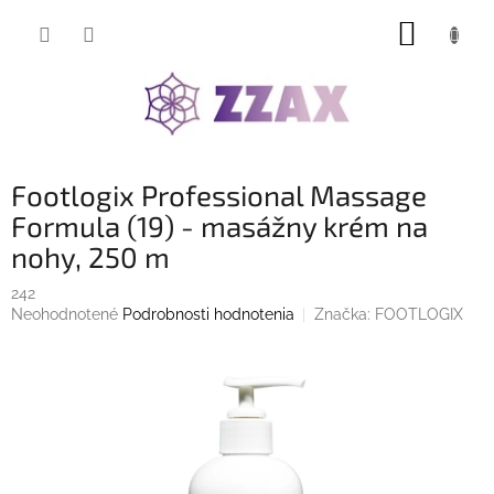
Prejsť
NÁKUP
na
obsah
KOŠÍK
Footlogix Professional Massage
Formula (19) - masážny krém na
nohy, 250 m
242
Priemerné
Neohodnotené
Podrobnosti hodnotenia
Značka:
FOOTLOGIX
hodnotenie
produktu
je
0,0
z
5
hviezdičiek.