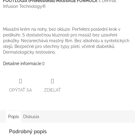
FOOTLOGIX (Professional) MASSAGE FORMULA
s Dermal
Infusion Technology®
Masážní krém na nohy, bez okluze. Perfektní poslední krok v
pedikúře. S dostatečnou kluzností pro masáž bez uzavření
pokožky. Nezanechává mastný film. Bez alkoholu a syntetických
olejů. Bezpečné pro všechny typy pleti, včetně diabetiků.
Dermatologicky testováno.
Detailné informácie
OPÝTAŤ SA
ZDIEĽAŤ
Popis
Diskusia
Podrobný popis