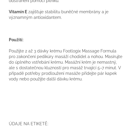
odstranění pomocí pilníku.
Vitamín E
zajišťuje stabilitu buněčné membrány a je
významným antioxidantem.
Použití:
Použijte 2 až 3 dávky krému Footlogix Massage Formula
pro zakončení pedikúry masáží chodidel a nohou. Masírujte
do úplného vstřebání krému. Masážní krém je nemastný,
ale s dostatečnou kluzností pro masáž trvající 5–7 minut. V
případě potřeby prodloužení masáže přidejte pár kapek
vody nebo použijte další dávku krému.
ÚDAJE NA ETIKETĚ: