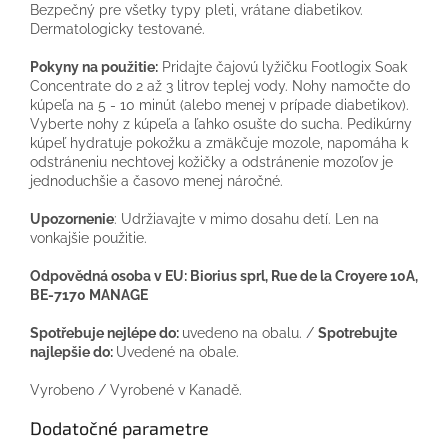
Bezpečný pre všetky typy pleti, vrátane diabetikov.
Dermatologicky testované.
Pokyny na použitie:
Pridajte čajovú lyžičku Footlogix Soak
Concentrate do 2 až 3 litrov teplej vody. Nohy namočte do
kúpeľa na 5 - 10 minút (alebo menej v prípade diabetikov).
Vyberte nohy z kúpeľa a ľahko osušte do sucha. Pedikúrny
kúpeľ hydratuje pokožku a zmäkčuje mozole, napomáha k
odstráneniu nechtovej kožičky a odstránenie mozoľov je
jednoduchšie a časovo menej náročné.
Upozornenie
: Udržiavajte v mimo dosahu detí. Len na
vonkajšie použitie.
Odpovědná osoba v EU: Biorius sprl, Rue de la Croyere 10A,
BE-7170 MANAGE
Spotřebuje nejlépe do:
uvedeno na obalu. /
Spotrebujte
najlepšie do:
Uvedené na obale.
Vyrobeno / Vyrobené v Kanadě.
Dodatočné parametre