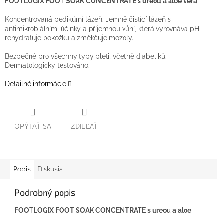
FOOTLOGIX FOOT SOAK CONCENTRATE s ureou a aloe vera
Koncentrovaná pedikúrní lázeň. Jemně čistící lázeň s
antimikrobiálními účinky a příjemnou vůní, která vyrovnává pH,
rehydratuje pokožku a změkčuje mozoly.
Bezpečné pro všechny typy pleti, včetně diabetiků.
Dermatologicky testováno.
Detailné informácie
OPÝTAŤ SA
ZDIEĽAŤ
Popis
Diskusia
Podrobný popis
FOOTLOGIX FOOT SOAK CONCENTRATE s ureou a aloe