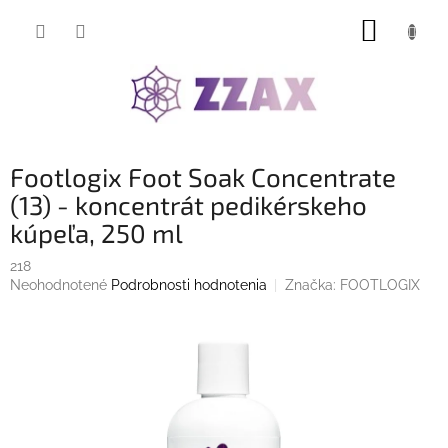
Prejsť
NÁKUP
na
obsah
KOŠÍK
Footlogix Foot Soak Concentrate
(13) - koncentrát pedikérskeho
kúpeľa, 250 ml
218
Priemerné
Neohodnotené
Podrobnosti hodnotenia
Značka:
FOOTLOGIX
hodnotenie
produktu
je
0,0
z
5
hviezdičiek.