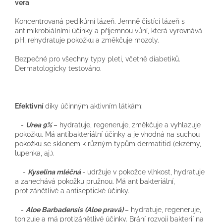
vera
Koncentrovaná pedikúrní lázeň. Jemně čistící lázeň s
antimikrobiálními účinky a příjemnou vůní, která vyrovnává
pH, rehydratuje pokožku a změkčuje mozoly.
Bezpečné pro všechny typy pleti, včetně diabetiků.
Dermatologicky testováno.
Efektivní
díky účinným aktivním látkám:
-
Urea 9%
–
hydratuje, regeneruje, změkčuje a vyhlazuje
pokožku. Má antibakteriální účinky a je vhodná na suchou
pokožku se sklonem k různým typům dermatitid (ekzémy,
lupenka, aj.).
-
Kyselina mléčná
- udržuje v pokožce vlhkost, hydratuje
a zanechává pokožku pružnou. Má antibakteriální,
protizánětlivé a antiseptické účinky.
-
Aloe Barbadensis
(Aloe pravá)
– hydratuje, regeneruje,
tonizuje a má protizánětlivé účinky. Brání rozvoji bakterií na