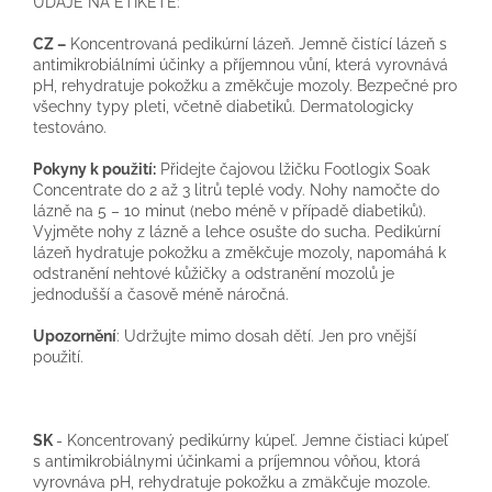
ÚDAJE NA ETIKETĚ:
CZ –
Koncentrovaná pedikúrní lázeň. Jemně čistící lázeň s
antimikrobiálními účinky a příjemnou vůní, která vyrovnává
pH, rehydratuje pokožku a změkčuje mozoly. Bezpečné pro
všechny typy pleti, včetně diabetiků. Dermatologicky
testováno.
Pokyny k použití:
Přidejte čajovou lžičku Footlogix Soak
Concentrate do 2 až 3 litrů teplé vody. Nohy namočte do
lázně na 5 – 10 minut (nebo méně v případě diabetiků).
Vyjměte nohy z lázně a lehce osušte do sucha. Pedikúrní
lázeň hydratuje pokožku a změkčuje mozoly, napomáhá k
odstranění nehtové kůžičky a odstranění mozolů je
jednodušší a časově méně náročná.
Upozornění
: Udržujte mimo dosah dětí. Jen pro vnější
použití.
SK
- Koncentrovaný pedikúrny kúpeľ. Jemne čistiaci kúpeľ
s antimikrobiálnymi účinkami a príjemnou vôňou, ktorá
vyrovnáva pH, rehydratuje pokožku a zmäkčuje mozole.