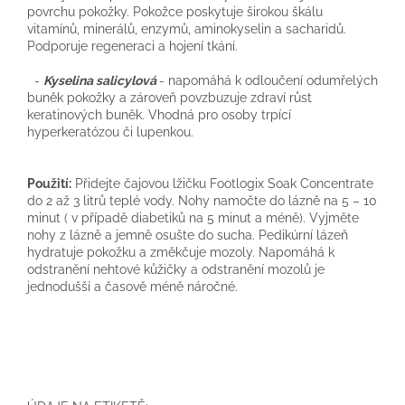
povrchu pokožky. Pokožce poskytuje širokou škálu
vitamínů, minerálů, enzymů, aminokyselin a sacharidů.
Podporuje regeneraci a hojení tkání.
-
Kyselina salicylová
- napomáhá k odloučení odumřelých
buněk pokožky a zároveň povzbuzuje zdraví růst
keratinových buněk. Vhodná pro osoby trpící
hyperkeratózou či lupenkou.
Použití:
Přidejte čajovou lžičku Footlogix Soak Concentrate
do 2 až 3 litrů teplé vody. Nohy namočte do lázně na 5 – 10
minut ( v případě diabetiků na 5 minut a méně). Vyjměte
nohy z lázně a jemně osušte do sucha. Pedikúrní lázeň
hydratuje pokožku a změkčuje mozoly. Napomáhá k
odstranění nehtové kůžičky a odstranění mozolů je
jednodušší a časově méně náročné.