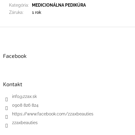
Kategória
:
MEDICIONÁLNA PEDIKÚRA
Záruka
:
1 rok
Z
á
p
ä
Facebook
t
i
e
Kontakt
info
@
zzax.sk
0908 826 824
https://www.facebook.com/zzaxbeauties
zzaxbeauties