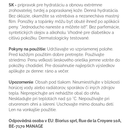
SK -
prípravok pre hydratáciu a obnovu extrémne
zrohovatelej, tvrdej a popraskanej kože. Denná hydratácia.
Bez oklúzie, okamžite sa vstrebáva a nezanecháva mastný
film. Ponožky a topánky môžu byť obuté ihneď po aplikácii
peny. "Jednoducho naneste a môžete ísť!". Bez parfemácie,
syntetických olejov a alkoholu. Vhodné pre diabetikov a
citlivú pokožku. Dermatologicky testované.
Pokyny na použitie:
Udržiavajte vo vzpriamenej polohe.
Pred každým použitím dobre pretrepte. Používajte
striedmo: Penu veľkosti lieskového orieška jemne votrite do
pokožky chodidiel. Pre dosiahnutie najlepších výsledkov
aplikujte 2x denne: ráno a večer.
Upozornenie
: Obsah pod tlakom. Neumiestňujte v blízkosti
horúcej vody alebo radiátorov, sporákov či iných zdrojov
tepla. Neprepichujte ani nehádžte obal do ohňa.
Neskladujte pri teplotách nad 50 °C. Nepoužívajte pri
otvorenom ohni a iskrení. Uschovajte mimo dosahu detí.
Len na vonkajšie použitie.
Odpovědná osoba v EU: Biorius sprl, Rue de la Croyere 10A,
BE-7170 MANAGE