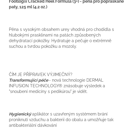
F
ootlogix Cracked Heel Formula (3+) - pěna pro popraskané
vlhkému prostředí (koupaliště, bazény, sauny, šatny, chůze
paty, 125 ml (4.2 oz.)
naboso, aj.) a uzavřené neprodyšné obuvi jako je sportovní
obuv a holínky. Bezpečný pro diabetiky.
Pěna s vysokým obsahem urey vhodná pro chodidla s
hlubokými prasklinami na patách způsobených
dehydratací pokožky. Hydratuje a pečuje o extrémně
suchou a tvrdou pokožku a mozoly.
ČÍM JE PŘÍPRAVEK VÝJIMEČNÝ?
Transformující péče
- nová technologie DERMAL
INFUSION TECHNOLOGY® znásobuje výsledek a
"snoubení medicíny s pedikúrou" je vidět.
Hygienický
aplikátor s uzavřeným systémem brání
proniknutí vzduchu a bakterií do obalu a umožňuje tak
antibakteriální dávkování