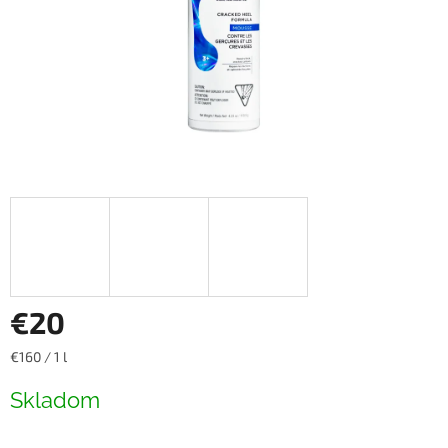
€20
Jednotková
€160 / 1 l
cena:
Skladom