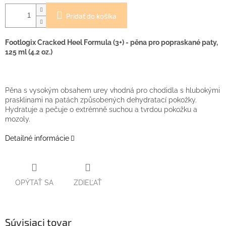
Pridať do košíka
F
ootlogix Cracked Heel Formula (3+) - pěna pro popraskané paty,
125 ml (4.2 oz.)
Pěna s vysokým obsahem urey vhodná pro chodidla s hlubokými
prasklinami na patách způsobených dehydratací pokožky.
Hydratuje a pečuje o extrémně suchou a tvrdou pokožku a
mozoly.
Detailné informácie
OPÝTAŤ SA
ZDIEĽAŤ
Súvisiaci tovar