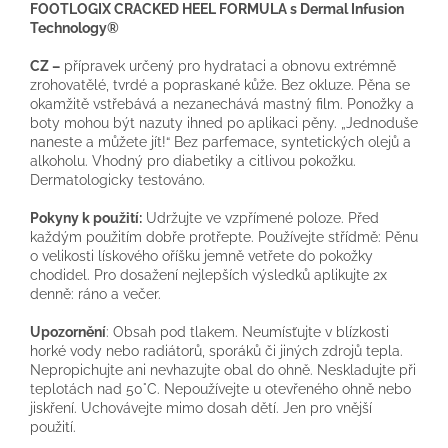
FOOTLOGIX CRACKED HEEL FORMULA s Dermal Infusion
Technology®
CZ –
přípravek určený pro hydrataci a obnovu extrémně
zrohovatělé, tvrdé a popraskané kůže. Bez okluze. Pěna se
okamžitě vstřebává a nezanechává mastný film. Ponožky a
boty mohou být nazuty ihned po aplikaci pěny. „Jednoduše
naneste a můžete jít!“ Bez parfemace, syntetických olejů a
alkoholu. Vhodný pro diabetiky a citlivou pokožku.
Dermatologicky testováno.
Pokyny k použití:
Udržujte ve vzpřímené poloze. Před
každým použitím dobře protřepte. Používejte střídmě: Pěnu
o velikosti lískového oříšku jemně vetřete do pokožky
chodidel. Pro dosažení nejlepších výsledků aplikujte 2x
denně: ráno a večer.
Upozornění
: Obsah pod tlakem. Neumísťujte v blízkosti
horké vody nebo radiátorů, sporáků či jiných zdrojů tepla.
Nepropichujte ani nevhazujte obal do ohně. Neskladujte při
teplotách nad 50°C. Nepoužívejte u otevřeného ohně nebo
jiskření. Uchovávejte mimo dosah dětí. Jen pro vnější
použití.