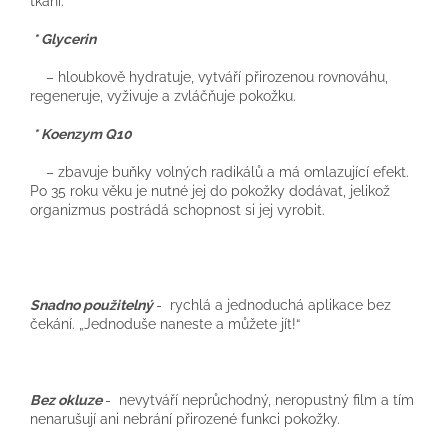
tkání.
* Glycerin
– hloubkově hydratuje, vytváří přirozenou rovnováhu,
regeneruje, vyživuje a zvláčňuje pokožku.
* Koenzym Q10
– zbavuje buňky volných radikálů a má omlazující efekt.
Po 35 roku věku je nutné jej do pokožky dodávat, jelikož
organizmus postrádá schopnost si jej vyrobit.
Snadno použitelný
- rychlá a jednoduchá aplikace bez
čekání. „Jednoduše naneste a můžete jít!“
Bez okluze
- nevytváří neprůchodný, neropustný film a tím
nenarušují ani nebrání přirozené funkci pokožky.