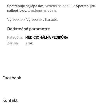
Spotřebuje nejlépe do:
uvedeno na obalu. /
Spotrebujte
najlepšie do:
Uvedené na obale.
Vyrobeno / Vyrobené v Kanadě.
Dodatočné parametre
Kategória
:
MEDICIONÁLNA PEDIKÚRA
Záruka
:
1 rok
Z
á
p
ä
Facebook
t
i
e
Kontakt