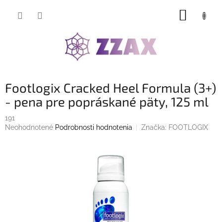
Prejsť
NÁKUP
na
obsah
KOŠÍK
Footlogix Cracked Heel Formula (3+)
- pena pre popráskané päty, 125 ml
191
Priemerné
Neohodnotené
Podrobnosti hodnotenia
Značka:
FOOTLOGIX
hodnotenie
produktu
je
0,0
z
5
hviezdičiek.