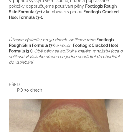
V případě výskytu velmi suché, hrubé a popraskané
pokožky doporučujeme používání pěny
Footlogix Rough
Skin Formula (7+)
v kombinaci s pěnou
Footlogix Cracked
Heel Formula (3+).
Úžasné výsledky po 30 dnech. Aplikace ráno
Footlogix
Rough Skin Formula (7+)
a večer
Footlogix Cracked Heel
Formula (3+).
Obě pěny se aplikují v malém množství (cca o
velikosti vlašského ořechu na jedno chodidlo) do chodidel
do vstřebání.
PŘED
PO 30 dnech