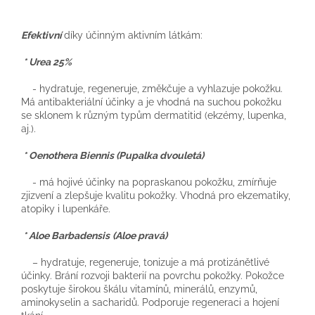
Efektivní
díky účinným aktivním látkám:
* Urea 25%
- hydratuje, regeneruje, změkčuje a vyhlazuje pokožku.
Má antibakteriální účinky a je vhodná na suchou pokožku
se sklonem k různým typům dermatitid (ekzémy, lupenka,
aj.).
* Oenothera Biennis (Pupalka dvouletá)
- má hojivé účinky na popraskanou pokožku, zmírňuje
zjizvení a zlepšuje kvalitu pokožky. Vhodná pro ekzematiky,
atopiky i lupenkáře.
* Aloe Barbadensis
(Aloe pravá)
– hydratuje, regeneruje, tonizuje a má protizánětlivé
účinky. Brání rozvoji bakterií na povrchu pokožky. Pokožce
poskytuje širokou škálu vitamínů, minerálů, enzymů,
aminokyselin a sacharidů. Podporuje regeneraci a hojení