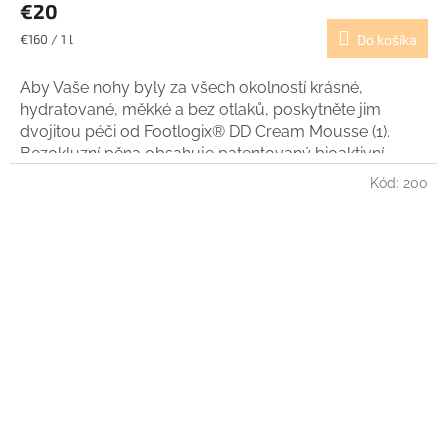
€20
Jednotková
€160 / 1 l
Do košíka
cena:
Aby Vaše nohy byly za všech okolností krásné,
hydratované, měkké a bez otlaků, poskytněte jim
dvojitou péči od Footlogix® DD Cream Mousse (1).
Bezokluzní pěna obsahuje patentovaný bioaktivní
extrakt z mikrořasy Spiraleen™. Pěna nohy hydratuje,
Kód:
200
regeneruje, vyživuje a působí jako prevence proti
vzniku puchýřů a otlaků.