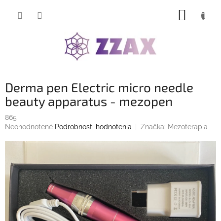
Prejsť
NÁKUP
na
obsah
KOŠÍK
Derma pen Electric micro needle
beauty apparatus - mezopen
865
Priemerné
Neohodnotené
Podrobnosti hodnotenia
Značka:
Mezoterapia
hodnotenie
produktu
je
0,0
z
5
hviezdičiek.