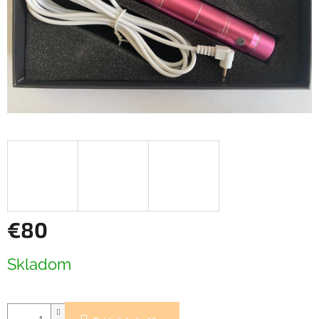
€80
Jednotková
Skladom
cena: