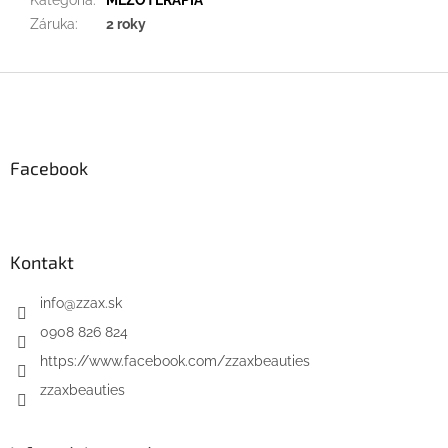
Záruka
:
2 roky
Z
á
p
ä
Facebook
t
i
e
Kontakt
info
@
zzax.sk
0908 826 824
https://www.facebook.com/zzaxbeauties
zzaxbeauties