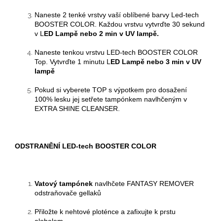
Naneste 2 tenké vrstvy
vaší oblíbené barvy Led-tech
BOOSTER COLOR
. Každou vrstvu vytvrďte
30 sekund
v L
ED Lampě
nebo 2 min v UV lampě.
Naneste tenkou vrstvu LED-tech BOOSTER COLOR
Top.
Vytvrďte 1 minutu
L
ED Lampě
nebo 3 min v UV
lampě
Pokud si vyberete TOP s výpotkem pro dosažení
100% lesku jej setřete tampónkem navlhčeným v
EXTRA SHINE CLEANSER.
ODSTRANĚNÍ
LED-tech BOOSTER COLOR
Vatový tampónek
navlhčete FANTASY REMOVER
odstraňovače
gellaků
Přiložte k nehtové ploténce a zafixujte k prstu
alobalem.