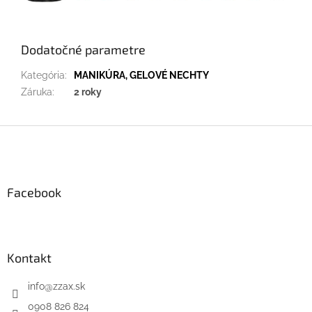
Dodatočné parametre
Kategória
:
MANIKÚRA, GELOVÉ NECHTY
Záruka
:
2 roky
Z
á
p
ä
Facebook
t
i
e
Kontakt
info
@
zzax.sk
0908 826 824