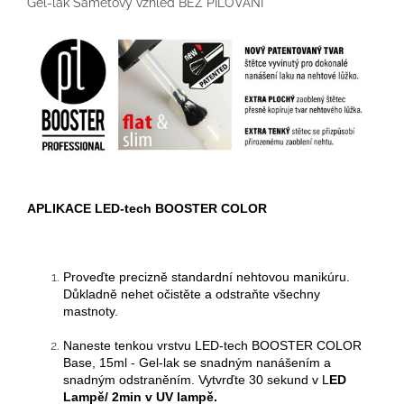
Gel-lak Sametový vzhled BEZ PILOVÁNÍ
APLIKACE LED-tech BOOSTER COLOR
Proveďte precizně standardní nehtovou manikúru.
Důkladně nehet očistěte a odstraňte všechny
mastnoty.
Naneste tenkou vrstvu
LED-tech BOOSTER COLOR
Base, 15ml - Gel-lak se snadným nanášením a
snadným odstraněním. Vytvrďte
3
0 sekund v
L
ED
Lampě/
2min v UV lampě.