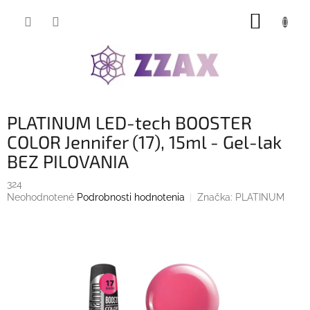
Prejsť
NÁKUP
na
obsah
KOŠÍK
PLATINUM LED-tech BOOSTER
COLOR Jennifer (17), 15ml - Gel-lak
BEZ PILOVANIA
324
Priemerné
Neohodnotené
Podrobnosti hodnotenia
Značka:
PLATINUM
hodnotenie
produktu
je
0,0
z
5
hviezdičiek.